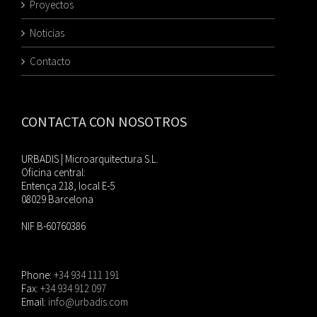
Proyectos
Noticias
Contacto
CONTACTA CON NOSOTROS
URBADIS | Microarquitectura S.L.
Oficina central:
Entença 218, local E-5
08029 Barcelona
NIF B-60760386
Phone:
+34 934 111 191
Fax:
+34 934 912 097
Email:
info@urbadis.com