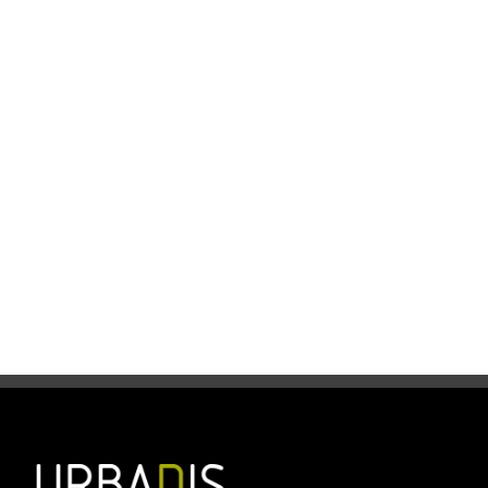
Saint Laurent du Var, France | 2022
#microarquitectura
pérgolas
proyectos especiales