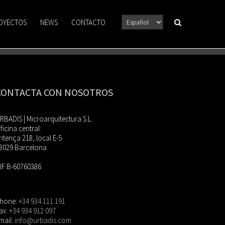
OYECTOS
NEWS
CONTACTO
CONTACTA CON NOSOTROS
RBADIS | Microarquitectura S.L.
ficina central:
ntença 218, local E-5
8029 Barcelona
IF B-60760386
hone:
+34 934 111 191
ax:
+34 934 912 097
mail:
info@urbadis.com