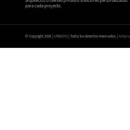
arquitectos o clientes privados soluciones personalizadas
para cada proyecto.
© Copyright
2026 |
URBADIS
| Todos los derechos reservados. |
Aviso L