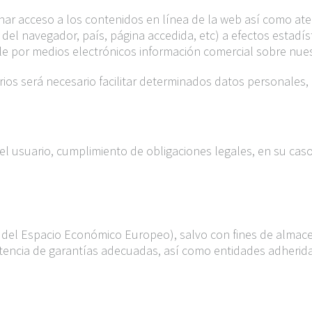
nar acceso a los contenidos en línea de la web así como aten
tos del navegador, país, página accedida, etc) a efectos estad
le por medios electrónicos información comercial sobre nues
s será necesario facilitar determinados datos personales, lo
el usuario, cumplimiento de obligaciones legales, en su caso
ra del Espacio Económico Europeo), salvo con fines de almace
stencia de garantías adecuadas, así como entidades adherida