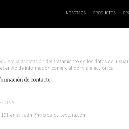
NOSOTROS
PRODUCTOS
PR
equiere la aceptación del tratamiento de los datos del usuar
el envío de información comercial por vía electrónica.
nformación de contacto
CELONA
1 191 email: adm@microarquitectura.com