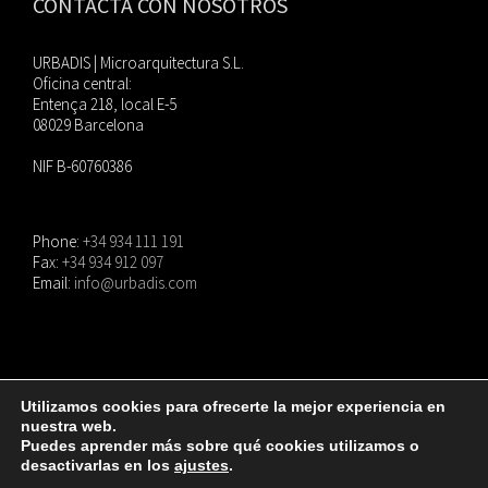
CONTACTA CON NOSOTROS
URBADIS | Microarquitectura S.L.
Oficina central:
Entença 218, local E-5
08029 Barcelona
NIF B-60760386
Phone:
+34 934 111 191
Fax:
+34 934 912 097
Email:
info@urbadis.com
Utilizamos cookies para ofrecerte la mejor experiencia en
nuestra web.
© Copyright
2026 |
URBADIS
| Todos los derechos reservados. |
Aviso Legal
|
Puedes aprender más sobre qué cookies utilizamos o
Política de privacidad
|
Política de cookies
desactivarlas en los
ajustes
.