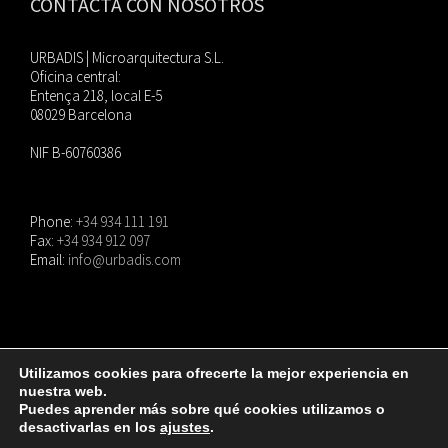
CONTACTA CON NOSOTROS
URBADIS | Microarquitectura S.L.
Oficina central:
Entença 218, local E-5
08029 Barcelona
NIF B-60760386
Phone:
+34 934 111 191
Fax:
+34 934 912 097
Email:
info@urbadis.com
Utilizamos cookies para ofrecerte la mejor experiencia en
nuestra web.
© Copyright
2026 |
URBADIS
| Todos los derechos reservados. |
Aviso Legal
|
Puedes aprender más sobre qué cookies utilizamos o
Política de privacidad
|
Política de cookies
desactivarlas en los
ajustes
.