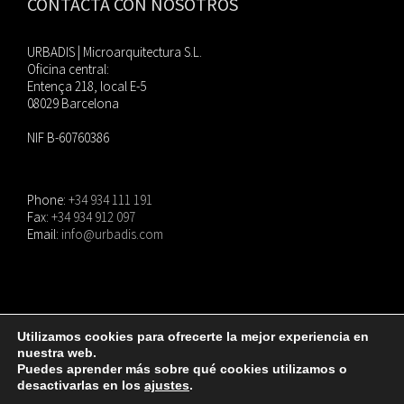
CONTACTA CON NOSOTROS
URBADIS | Microarquitectura S.L.
Oficina central:
Entença 218, local E-5
08029 Barcelona
NIF B-60760386
Phone:
+34 934 111 191
Fax:
+34 934 912 097
Email:
info@urbadis.com
Utilizamos cookies para ofrecerte la mejor experiencia en
nuestra web.
© Copyright
2026 |
URBADIS
| Todos los derechos reservados. |
Aviso Legal
|
Puedes aprender más sobre qué cookies utilizamos o
Política de privacidad
|
Política de cookies
desactivarlas en los
ajustes
.