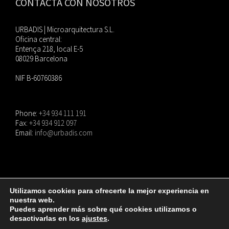
CONTACTA CON NOSOTROS
URBADIS | Microarquitectura S.L.
Oficina central:
Entença 218, local E-5
08029 Barcelona
NIF B-60760386
Phone:
+34 934 111 191
Fax:
+34 934 912 097
Email:
info@urbadis.com
Utilizamos cookies para ofrecerte la mejor experiencia en
nuestra web.
© Copyright
2026 |
URBADIS
| Todos los derechos reservados. |
Aviso Legal
|
Puedes aprender más sobre qué cookies utilizamos o
Política de privacidad
|
Política de cookies
desactivarlas en los
ajustes
.