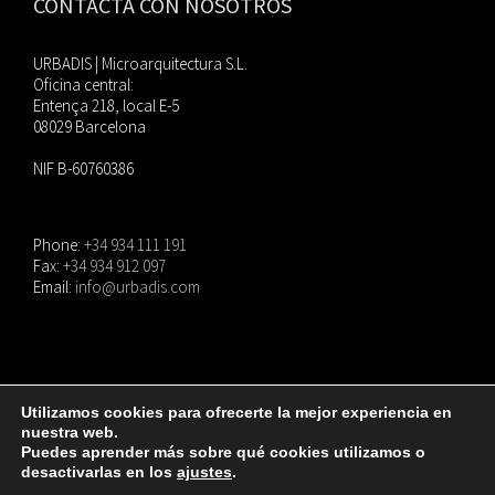
CONTACTA CON NOSOTROS
URBADIS | Microarquitectura S.L.
Oficina central:
Entença 218, local E-5
08029 Barcelona
NIF B-60760386
Phone:
+34 934 111 191
Fax:
+34 934 912 097
Email:
info@urbadis.com
Utilizamos cookies para ofrecerte la mejor experiencia en
nuestra web.
© Copyright
2026 |
URBADIS
| Todos los derechos reservados. |
Aviso Legal
|
Puedes aprender más sobre qué cookies utilizamos o
Política de privacidad
|
Política de cookies
desactivarlas en los
ajustes
.