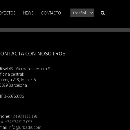
OYECTOS
NEWS
CONTACTO
CONTACTA CON NOSOTROS
RBADIS | Microarquitectura S.L.
ficina central:
ntença 218, local E-5
8029 Barcelona
IF B-60760386
hone:
+34 934 111 191
ax:
+34 934 912 097
mail:
info@urbadis.com