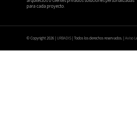
arquitectos o clientes privados soluciones personalizadas
para cada proyecto.
© Copyright
2026 |
URBADIS
| Todos los derechos reservados. |
Aviso L