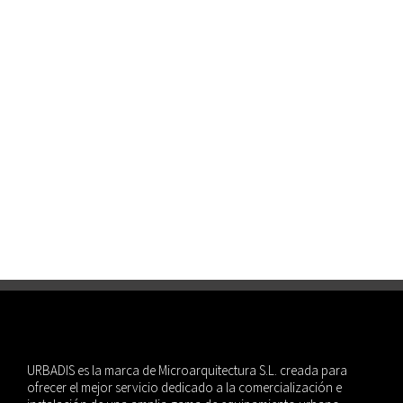
Differdange, Luxemburgo| 2023
#microarquitectura
pérgolas
Paseo de la estación, Getafe | 2023
#microarquitectura
pérgolas
URBADIS es la marca de Microarquitectura S.L. creada para
ofrecer el mejor servicio dedicado a la comercialización e