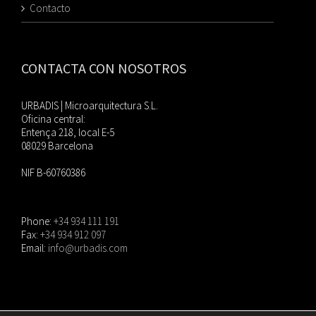
Contacto
CONTACTA CON NOSOTROS
URBADIS | Microarquitectura S.L.
Oficina central:
Entença 218, local E-5
08029 Barcelona
NIF B-60760386
Phone:
+34 934 111 191
Fax:
+34 934 912 097
Email:
info@urbadis.com