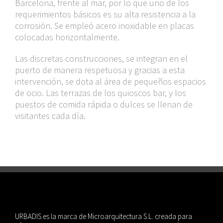
Barcelona, frente al mar, por lo que uno de los
requerimientos básicos es su alta resistencia a la
corrosión. Se empleó acero inoxidable en placas
colocadas horizontalmente.
Las discretas construcciones, se integran en el
puerto de manera respetuosa y gracias a esta
intervención, se dota al área de pequeños espacios
de ocio. Las terrazas de los quioscos bar, y los
puestos de comida rápida o dulces se llenan de
visitantes cada día.
URBADIS es la marca de Microarquitectura S.L. creada para