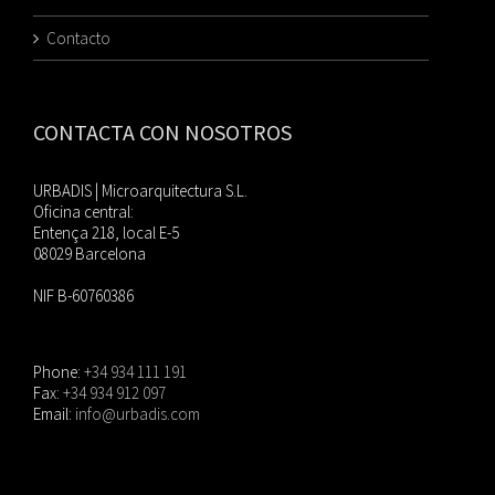
Contacto
CONTACTA CON NOSOTROS
URBADIS | Microarquitectura S.L.
Oficina central:
Entença 218, local E-5
08029 Barcelona
NIF B-60760386
Phone:
+34 934 111 191
Fax:
+34 934 912 097
Email:
info@urbadis.com