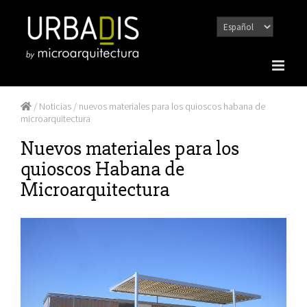
Saltar
al
contenido
/
Noticias
/ nuevos materiales para los quioscos habana de
microarquitectura
Nuevos materiales para los
quioscos Habana de
Microarquitectura