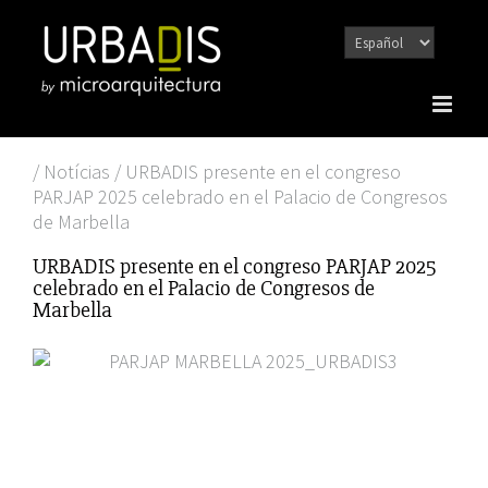
Saltar
al
contenido
/ Notícias / URBADIS presente en el congreso
PARJAP 2025 celebrado en el Palacio de Congresos
de Marbella
URBADIS presente en el congreso PARJAP 2025
celebrado en el Palacio de Congresos de
Marbella