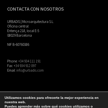
CONTACTA CON NOSOTROS
URBADIS | Microarquitectura S.L.
Oficina central:
Entença 218, local E-5
08029 Barcelona
NIF B-60760386
Phone:
+34 934 111 191
Fax:
+34 934 912 097
Email:
info@urbadis.com
Utilizamos cookies para ofrecerte la mejor experiencia en
nuestra web.
© Copyright
2026 |
URBADIS
| Todos los derechos reservados. |
Aviso Legal
|
Puedes aprender más sobre qué cookies utilizamos o