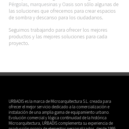
Pérgolas
,
marquesinas
y
Oasis
son sólo algunas de
las soluciones que ofrecemos para crear espacios
de sombra y descanso para los ciudadanos.
Seguimos trabajando para ofrecer los mejores
productos y las mejores soluciones para cada
proyecto.
URBADIS es la marca de Microarquitectura S.L. creada para
ofrecer el mejor servicio dedicado a la comercialización e
instalación de una amplia gama de equipamiento urbano.
Evolución comercial y lógica continuidad de la histórica
Microarquitectura, URBADIS complementa su experiencia de
producción propia de elementos personalizados, desde 1995,