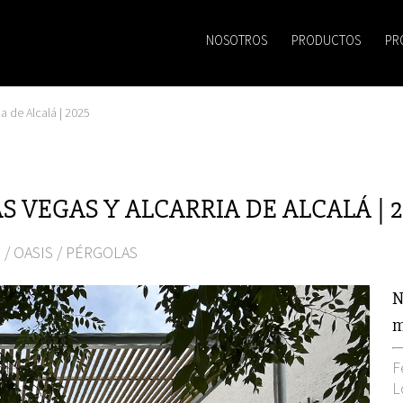
NOSOTROS
PRODUCTOS
PR
a de Alcalá | 2025
 VEGAS Y ALCARRIA DE ALCALÁ | 2
S
/
OASIS
/
PÉRGOLAS
N
m
F
L