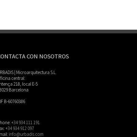
CONTACTA CON NOSOTROS
RBADIS | Microarquitectura S.L.
ficina central:
ntença 218, local E-5
8029 Barcelona
IF B-60760386
hone:
+34 934 111 191
ax:
+34 934 912 097
mail:
info@urbadis.com