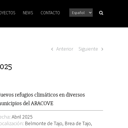
OYECTOS
NEWS
CONTACTO
Anterior
Siguiente
025
uevos refugios climáticos en diversos
unicipios del ARACOVE
echa:
Abril 2025
ocalización:
Belmonte de Tajo, Brea de Tajo,