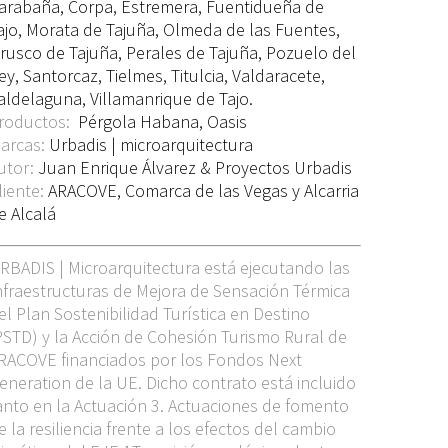
arabaña, Corpa, Estremera, Fuentidueña de
ajo, Morata de Tajuña, Olmeda de las Fuentes,
rusco de Tajuña, Perales de Tajuña, Pozuelo del
ey, Santorcaz, Tielmes, Titulcia, Valdaracete,
aldelaguna, Villamanrique de Tajo.
roductos:
Pérgola Habana,
Oasis
arcas:
Urbadis | microarquitectura
utor:
Juan Enrique Álvarez & Proyectos Urbadis
liente:
ARACOVE, Comarca de las Vegas y Alcarria
e Alcalá
RBADIS | Microarquitectura está ejecutando las
nfraestructuras de Mejora de Sensación Térmica
el Plan Sostenibilidad Turística en Destino
PSTD) y la Acción de Cohesión Turismo Rural de
RACOVE financiados por los Fondos Next
eneration de la UE. Dicho contrato está incluido
anto en la Actuación 3. Actuaciones de fomento
e la resiliencia frente a los efectos del cambio