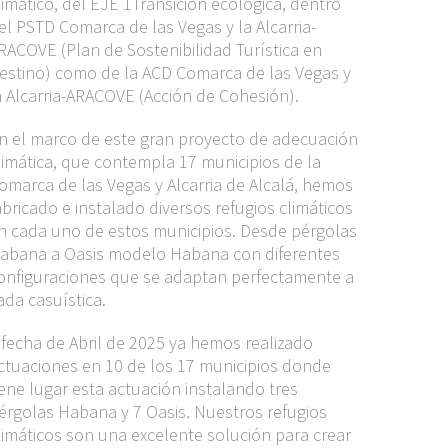
limático, del EJE 1Transición ecológica, dentro
el PSTD Comarca de las Vegas y la Alcarria-
RACOVE (Plan de Sostenibilidad Turística en
estino) como de la ACD Comarca de las Vegas y
a Alcarria-ARACOVE (Acción de Cohesión).
n el marco de este gran proyecto de adecuación
limática, que contempla 17 municipios de la
omarca de las Vegas y Alcarria de Alcalá, hemos
abricado e instalado diversos refugios climáticos
n cada uno de estos municipios. Desde
pérgolas
abana
a
Oasis modelo Habana
con diferentes
onfiguraciones que se adaptan perfectamente a
ada casuística.
 fecha de Abril de 2025 ya hemos realizado
ctuaciones en 10 de los 17 municipios donde
iene lugar esta actuación instalando tres
érgolas Habana
y 7
Oasis
. Nuestros refugios
limáticos son una excelente solución para crear