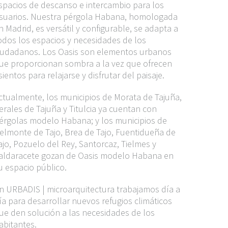
spacios de descanso e intercambio para los
suarios. Nuestra pérgola Habana, homologada
n Madrid, es versátil y configurable, se adapta a
odos los espacios y necesidades de los
iudadanos. Los Oasis son elementos urbanos
ue proporcionan sombra a la vez que ofrecen
sientos para relajarse y disfrutar del paisaje.
ctualmente, los municipios de Morata de Tajuña,
erales de Tajuña y Titulcia ya cuentan con
érgolas modelo Habana; y los municipios de
elmonte de Tajo, Brea de Tajo, Fuentidueña de
ajo, Pozuelo del Rey, Santorcaz, Tielmes y
aldaracete gozan de Oasis modelo Habana en
u espacio público.
n URBADIS | microarquitectura trabajamos día a
ía para desarrollar nuevos
refugios climáticos
ue den solución a las necesidades de los
abitantes.