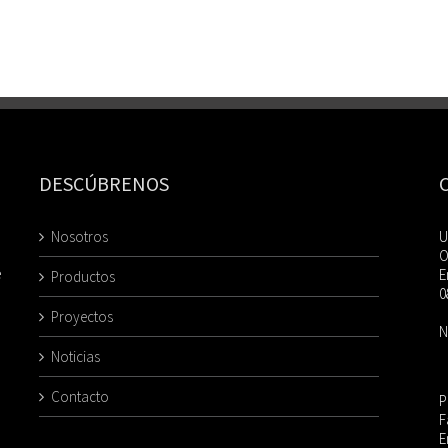
DESCÚBRENOS
Nosotros
U
O
e
E
Productos
0
Proyectos
N
Noticias
Contacto
P
F
E