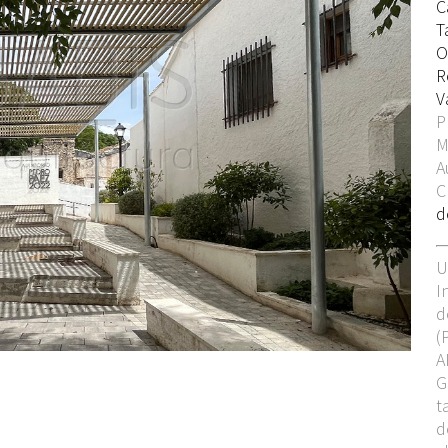
C
T
O
R
V
P
M
A
C
d
U
I
d
(
A
G
t
d