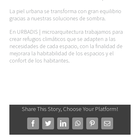
La piel urbana se transforma con gran equilibrio
gracias a nuestras soluciones de sombra.
En URBADIS | microarquitectura trabajamos para
crear
refugios climáticos
que se adapten a las
necesidades de cada espacio, con la finalidad de
mejorara la habitabilidad de los espacios y el
confort de los habitantes.
Share This Story, Choose Your Platform!
Facebook
Twitter
LinkedIn
WhatsApp
Pinterest
Correo
electrónico