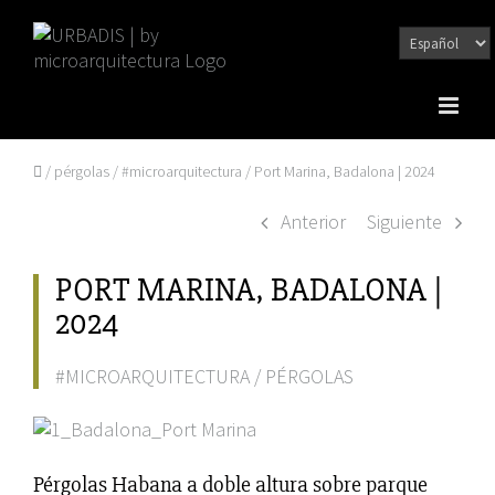
Saltar
al
contenido
/
pérgolas
/
#microarquitectura
/
Port Marina, Badalona | 2024
Anterior
Siguiente
PORT MARINA, BADALONA |
2024
#MICROARQUITECTURA
/
PÉRGOLAS
Ver
imagen
más
Pérgolas Habana a doble altura sobre parque