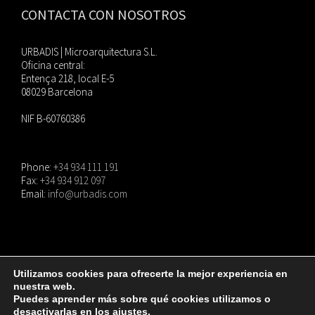
CONTACTA CON NOSOTROS
URBADIS | Microarquitectura S.L.
Oficina central:
Entença 218, local E-5
08029 Barcelona
NIF B-60760386
Phone:
+34 934 111 191
Fax:
+34 934 912 097
Email:
info@urbadis.com
Utilizamos cookies para ofrecerte la mejor experiencia en
nuestra web.
© Copyright
2026 |
URBADIS
| Todos los derechos reservados. |
Aviso Legal
|
Puedes aprender más sobre qué cookies utilizamos o
Política de privacidad
|
Política de cookies
desactivarlas en los
ajustes
.