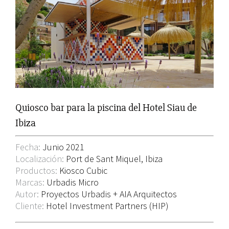
grande
Quiosco bar para la piscina del Hotel Siau de
Ibiza
Fecha:
Junio 2021
Localización:
Port de Sant Miquel, Ibiza
Productos:
Kiosco Cubic
Marcas:
Urbadis Micro
Autor:
Proyectos Urbadis + AIA Arquitectos
Cliente:
Hotel Investment Partners (HIP)