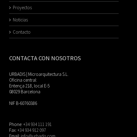
Proyectos
Noticias
Contacto
CONTACTA CON NOSOTROS
URBADIS | Microarquitectura S.L.
Oficina central:
Entença 218, local E-5
08029 Barcelona
NIF B-60760386
Phone:
+34 934 111 191
Fax:
+34 934 912 097
Email:
info@urbadis.com