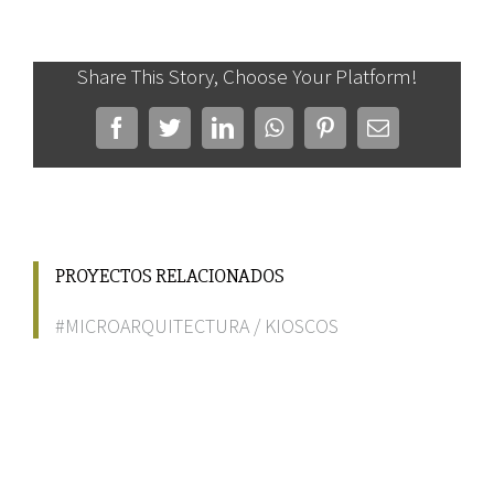
Share This Story, Choose Your Platform!
Facebook
Twitter
LinkedIn
WhatsApp
Pinterest
Correo
electrónico
PROYECTOS RELACIONADOS
#MICROARQUITECTURA
/
KIOSCOS