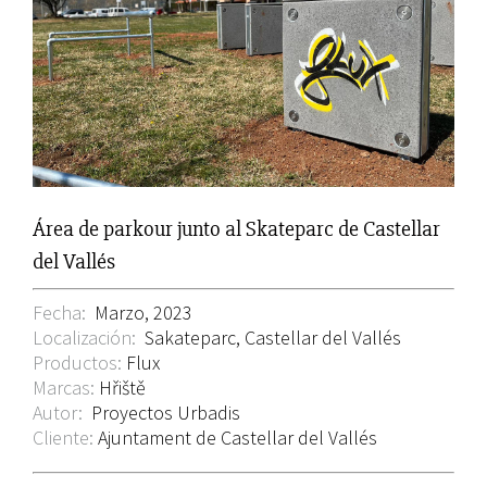
grande
Área de parkour junto al Skateparc de Castellar
del Vallés
Fecha:
Marzo, 2023
Localización:
Sakateparc, Castellar del Vallés
Productos:
Flux
Marcas:
Hřiště
Autor:
Proyectos Urbadis
Cliente:
Ajuntament de Castellar del Vallés