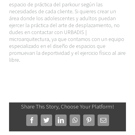
espacio de práctica del parkour según las
necesidades de cada cliente. Si quieres crear un
área donde los adolescentes y adultos puedan
ejercer la práctica del arte de desplazamiento, no
dudes en contactar con URBADIS |
microarquitectura, ya que contamos con un equipo
especializado en el diseño de espacios que
promuevan la deportividad y el ejercicio físico al aire
libre.
Share This Story, Choose Your Platform!
Facebook
Twitter
LinkedIn
WhatsApp
Pinterest
Correo
electrónico