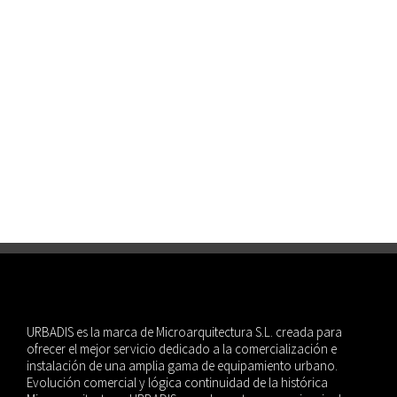
2023
#microarquitectura
espacios urbanos
marquesinas
oasis
Parque Etxebarria, Bilbao | 2023
#microarquitectura
espacios urbanos
marquesinas
oasis
URBADIS es la marca de Microarquitectura S.L. creada para
ofrecer el mejor servicio dedicado a la comercialización e
instalación de una amplia gama de equipamiento urbano.
Evolución comercial y lógica continuidad de la histórica