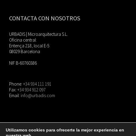
CONTACTA CON NOSOTROS
URBADIS | Microarquitectura S.L.
Oficina central:
Entença 218, local E-5
08029 Barcelona
NIF B-60760386
Phone:
+34 934 111 191
Fax:
+34 934 912 097
Email:
info@urbadis.com
Utilizamos cookies para ofrecerte la mejor experiencia en
nuestra web.