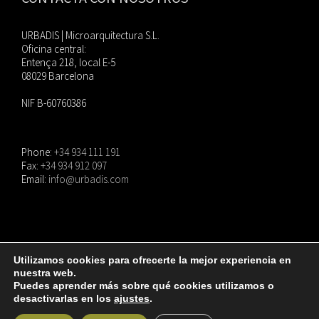
URBADIS | Microarquitectura S.L.
Oficina central:
Entença 218, local E-5
08029 Barcelona
NIF B-60760386
Phone:
+34 934 111 191
Fax:
+34 934 912 097
Email:
info@urbadis.com
Utilizamos cookies para ofrecerte la mejor experiencia en
nuestra web.
© Copyright
2026 |
URBADIS
| Todos los derechos reservados. |
Aviso Legal
|
Puedes aprender más sobre qué cookies utilizamos o
Política de privacidad
|
Política de cookies
desactivarlas en los
ajustes
.
Instagram
LinkedIn
Facebook
Twitter
Pinterest
YouTube