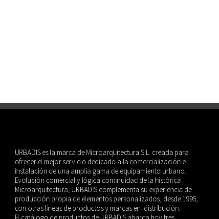
Flax & Kale, La Roca Village | 2019
#microarquitectura
kioscos
URBADIS es la marca de Microarquitectura S.L. creada para
ofrecer el mejor servicio dedicado a la comercialización e
instalación de una amplia gama de equipamiento urbano.
Evolución comercial y lógica continuidad de la histórica
Microarquitectura, URBADIS complementa su experiencia de
producción propia de elementos personalizados, desde 1995,
con otras líneas de productos y marcas en distribución.
El catálogo de productos de URBADIS abarca hoy tres