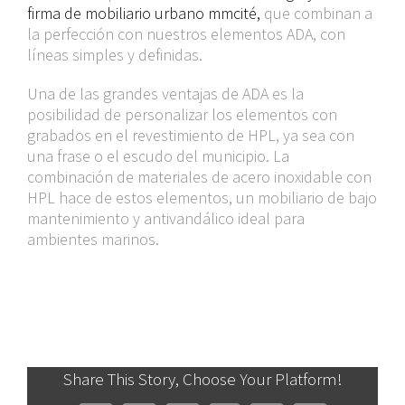
firma de mobiliario urbano
mmcité
,
que combinan a
la perfección con nuestros elementos ADA, con
líneas simples y definidas.
Una de las grandes ventajas de ADA es la
posibilidad de personalizar los elementos con
grabados en el revestimiento de HPL, ya sea con
una frase o el escudo del municipio. La
combinación de materiales de acero inoxidable con
HPL hace de estos elementos, un mobiliario de bajo
mantenimiento y antivandálico ideal para
ambientes marinos.
Share This Story, Choose Your Platform!