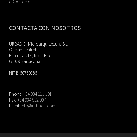
Contacto
CONTACTA CON NOSOTROS
URBADIS | Microarquitectura S.L.
Oficina central:
Entença 218, local E-5
08029 Barcelona
NIF B-60760386
Phone:
+34 934 111 191
Fax:
+34 934 912 097
Email:
info@urbadis.com