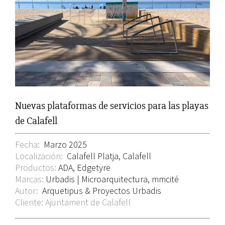
grande
Nuevas plataformas de servicios para las playas
de Calafell
Fecha:
Marzo 2025
Localización:
Calafell Platja, Calafell
Productos:
ADA
,
Edgetyre
Marcas:
Urbadis | Microarquitec
tura,
mmcité
Autor:
Arquetipus & Proyectos Urbadis
Cliente: Ajuntament de Calafell