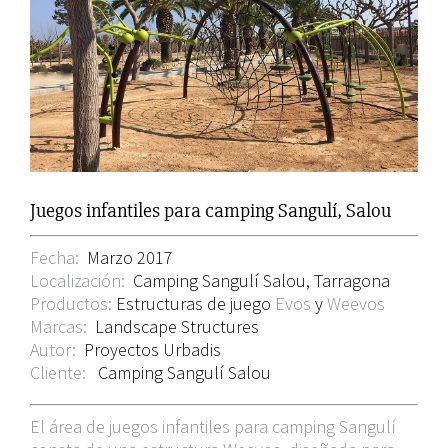
grande
Juegos infantiles para camping Sangulí, Salou
Fecha:
Marzo 2017
Localización:
Camping Sangulí Salou, Tarragona
Productos:
Estructuras de juego
Evos
y
Weevos
Marcas:
Landscape Structures
Autor:
Proyectos Urbadis
Cliente:
Camping Sangulí Salou
El área de juegos infantiles para camping Sangulí