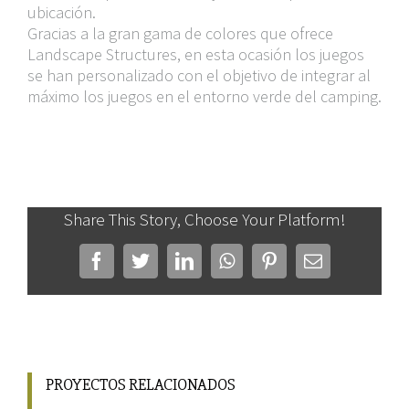
ubicación.
Gracias a la gran gama de colores que ofrece
Landscape Structures, en esta ocasión los juegos
se han personalizado con el objetivo de integrar al
máximo los juegos en el entorno verde del camping.
Share This Story, Choose Your Platform!
Facebook
Twitter
LinkedIn
WhatsApp
Pinterest
Correo
electrónico
PROYECTOS RELACIONADOS