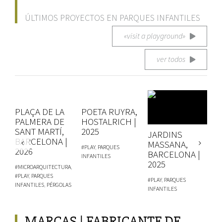
ÚLTIMOS PROYECTOS EN PARQUES INFANTILES
«visit a playground»
ver todos
PLAÇA DE LA
POETA RUYRA,
PALMERA DE
HOSTALRICH |
SANT MARTÍ,
2025
JARDINS
BARCELONA |
C
MASSANA,
#PLAY
,
PARQUES
2026
V
BARCELONA |
INFANTILES
2
2025
#MICROARQUITECTURA
,
#PLAY
,
PARQUES
#P
#PLAY
,
PARQUES
INFANTILES
,
PÉRGOLAS
IN
INFANTILES
MARCAS | FABRICANTE DE