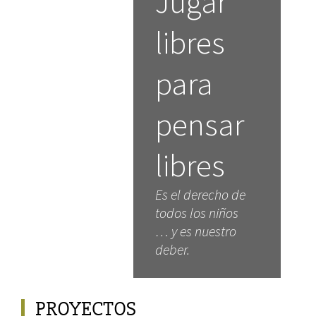
Jugar
libres
para
pensar
libres
Es el derecho de
todos los niños
… y es nuestro
deber.
PROYECTOS