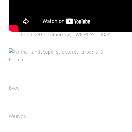
For a better tomorrow, WE PLAY TODAY.
______________________
Forma
Evos
Weevos