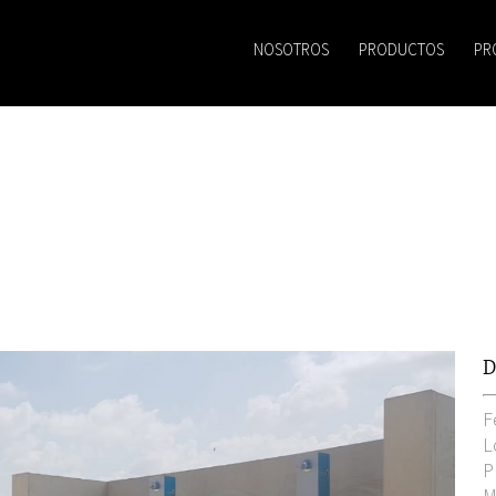
NOSOTROS
PRODUCTOS
PR
D
F
L
P
M