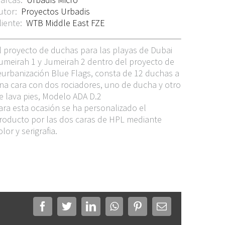
utor:
Proyectos Urbadis
liente:
WTB Middle East FZE
l proyecto de duchas para las playas de Dubai
umeirah 1 y Jumeirah 2 dentro del proyecto de
eurbanización Blue Flags, consta de 12 duchas a
na cara con dos rociadores, uno de ducha y otro
e lava pies, Modelo ADA D.2
ara esta ocasión se ha personalizado el
roducto por las dos caras de HPL mediante
olor y serigrafia.
Facebook
Twitter
LinkedIn
WhatsApp
Pinterest
Correo
electrónico