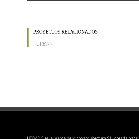
PROYECTOS RELACIONADOS
#URBAN
URBADIS es la marca de Microarquitectura S.L. creada para