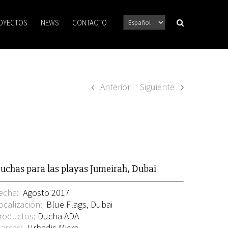
OYECTOS
NEWS
CONTACTO
Anterior
Siguiente
uchas para las playas Jumeirah, Dubai
echa:
Agosto 2017
ocalización:
Blue Flags, Dubai
roductos:
Ducha ADA
arcas:
Urbadis Micro