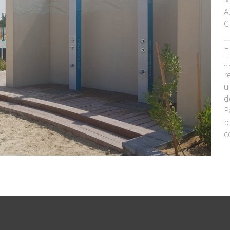
A
C
E
J
r
u
d
P
p
c