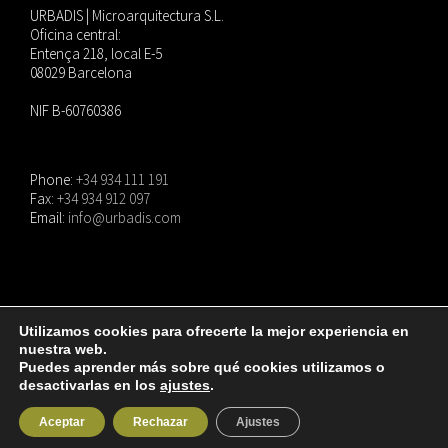
URBADIS | Microarquitectura S.L.
Oficina central:
Entença 218, local E-5
08029 Barcelona
NIF B-60760386
Phone:
+34 934 111 191
Fax:
+34 934 912 097
Email:
info@urbadis.com
Utilizamos cookies para ofrecerte la mejor experiencia en
nuestra web.
© Copyright
2026 |
URBADIS
| Todos los derechos reservados. |
Aviso Legal
|
Puedes aprender más sobre qué cookies utilizamos o
Política de privacidad
|
Política de cookies
desactivarlas en los
ajustes
.
Instagram
LinkedIn
Facebook
Twitter
Pinterest
YouTube
Aceptar
Rechazar
Ajustes