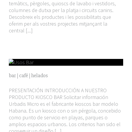
temàtics, pèrgoles, quioscs de lavabo i vestidors,
columnes de dutxa per la platja i circuits canins.
Descobreix els productes i les possibilitats que
oferim per als vostres projectes mitjançant la
central [...]
bar | café | helados
PRESENTACIÓN INTRODUCCIÓN A NUESTRO
PRODUCTO KIOSCO BAR Solicitar información
Urbadis Micro es el fabricante kioscos bar modelo
Habana. Es un kiosco con o sin pérgola, concebido
como punto de servicio en playas, parques o
amplios espacios urbanos. Los criterios han sido el
conseguir un diseño [...]