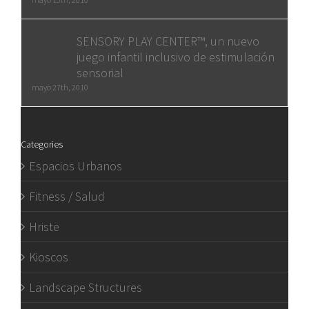
SENSORY PLAY CENTER™, un nuevo
juego infantil inclusivo de estimulación
sensorial
mayo 27th, 2010
Categories
Espacios Urbanos
Fitness / Salud
Hriste
Kioscos
Landscape Structures