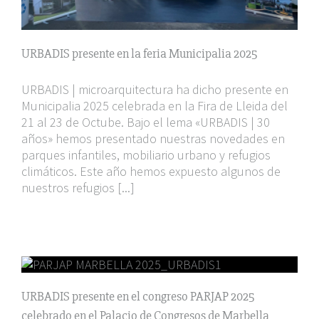
URBADIS presente en la feria Municipalia 2025
URBADIS | microarquitectura ha dicho presente en
Municipalia 2025 celebrada en la Fira de Lleida del
21 al 23 de Octube. Bajo el lema «URBADIS | 30
años» hemos presentado nuestras novedades en
parques infantiles, mobiliario urbano y refugios
climáticos. Este año hemos expuesto algunos de
nuestros refugios [...]
URBADIS presente en el congreso PARJAP 2025
celebrado en el Palacio de Congresos de Marbella