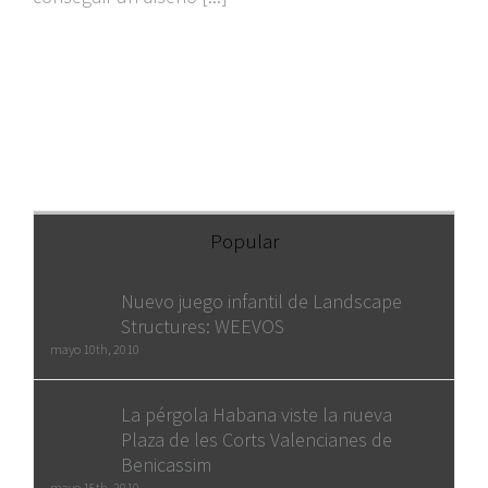
Popular
Nuevo juego infantil de Landscape
Structures: WEEVOS
mayo 10th, 2010
La pérgola Habana viste la nueva
Plaza de les Corts Valencianes de
Benicassim
mayo 15th, 2010