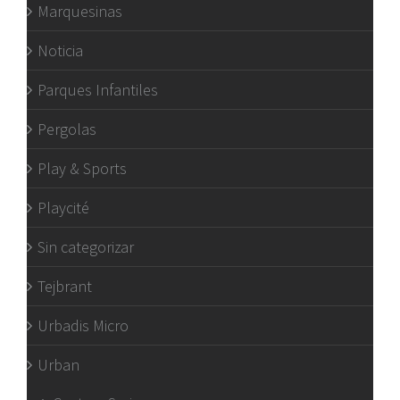
Marquesinas
Noticia
Parques Infantiles
Pergolas
Play & Sports
Playcité
Sin categorizar
Tejbrant
Urbadis Micro
Urban