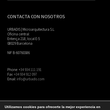
CONTACTA CON NOSOTROS
URBADIS | Microarquitectura S.L.
Oficina central:
Entença 218, local E-5
08029 Barcelona
NIF B-60760386
Phone:
+34 934 111 191
Fax:
+34 934 912 097
Email:
info@urbadis.com
Utilizamos cookies para ofrecerte la mejor experiencia en