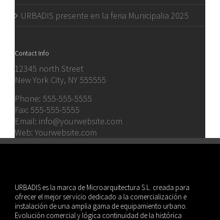
URBADIS presente en la feria Municipalia 2025
Contact Info
12345 north Street
New York City, NY 555555
Phone:
555-555-5555
Fax:
555-555-5555
Email:
info@yourwebsite.com
Web:
Yourwebsite.com
URBADIS es la marca de Microarquitectura S.L. creada para
ofrecer el mejor servicio dedicado a la comercialización e
instalación de una amplia gama de equipamiento urbano.
Evolución comercial y lógica continuidad de la histórica