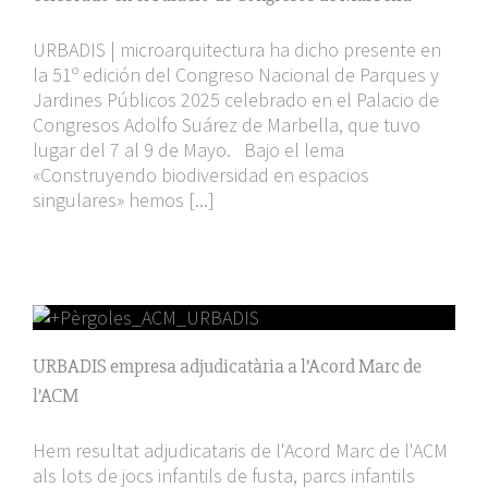
URBADIS | microarquitectura ha dicho presente en
la 51º edición del Congreso Nacional de Parques y
Jardines Públicos 2025 celebrado en el Palacio de
Congresos Adolfo Suárez de Marbella, que tuvo
lugar del 7 al 9 de Mayo. Bajo el lema
«Construyendo biodiversidad en espacios
singulares» hemos [...]
URBADIS empresa adjudicatària a l’Acord Marc de
l’ACM
Hem resultat adjudicataris de l'Acord Marc de l'ACM
als lots de jocs infantils de fusta, parcs infantils