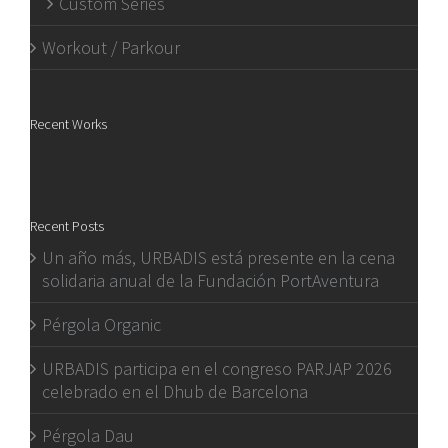
Custom Series
Workout / Parkour
Recent Works
Recent Posts
Un año más, URBADIS está presente en la cena
solidaria anual de la Fundación PortAventura
Pérgola Organic
URBADIS participa en el congreso PARJAP 2026
celebrado en el Dhub de Barcelona
Pérgola Dau